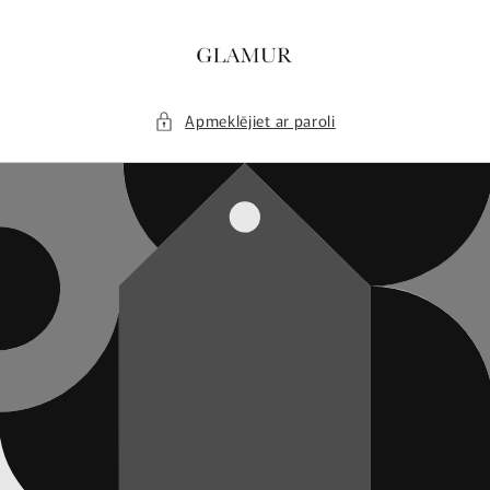
Dodieties
uz satura
rādītāju
Apmeklējiet ar paroli